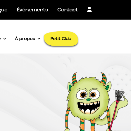
×
gue
Événements
Contact
Petit Club
é
À propos