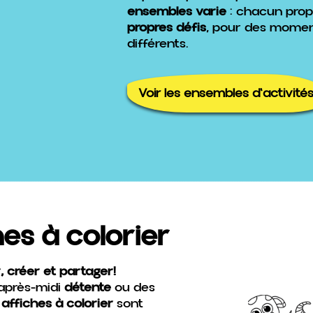
ensembles varie
: chacun pro
propres défis
, pour des mome
différents.
Voir les ensembles d'activité
es à colorier
, créer et partager!
 après-midi
détente
ou des
affiches à colorier
sont