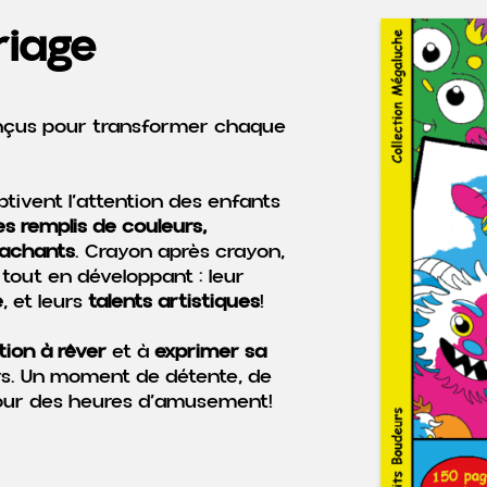
riage
nçus pour transformer chaque
ptivent l’attention des enfants
 remplis de couleurs,
tachants
. Crayon après crayon,
… tout en développant : leur
e
, et leurs
talents artistiques
!
tion à rêver
et à
exprimer sa
rs. Un moment de détente, de
 pour des heures d’amusement!