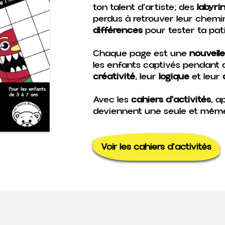
ton talent d’artiste; des
labyri
perdus à retrouver leur chemi
différences
pour tester ta pat
Chaque page est une
nouvell
les enfants captivés pendant d
créativité
, leur
logique
et leur
Avec les
cahiers d’activités
, a
deviennent une seule et mêm
Voir les cahiers d'activités