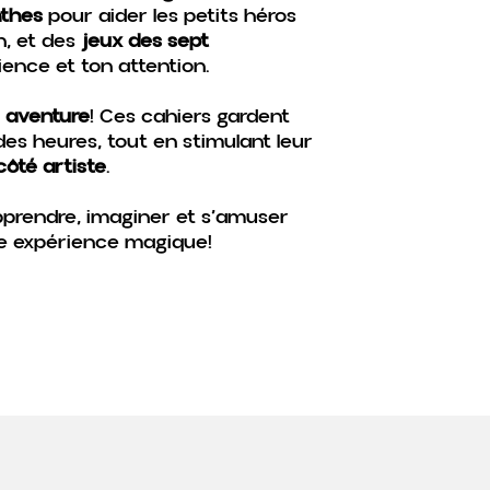
nthes
pour aider les petits héros
n, et des
jeux des sept
ience et ton attention.
e aventure
! Ces cahiers gardent
es heures, tout en stimulant leur
côté artiste
.
pprendre, imaginer et s’amuser
e expérience magique!