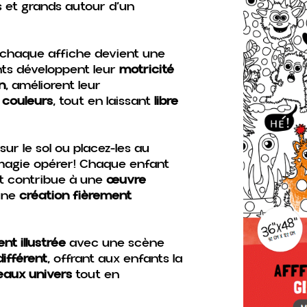
s et grands autour d’un
, chaque affiche devient une
nts développent leur
motricité
n
, améliorent leur
s
couleurs
, tout en laissant
libre
sur le sol ou placez-les au
a magie opérer! Chaque enfant
t contribue à une
œuvre
une
création fièrement
t illustrée
avec une scène
ifférent
, offrant aux enfants la
eaux univers
tout en