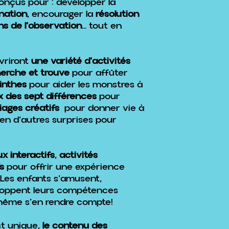
nçus pour : développer la
nation
, encourager la
résolution
ns de l’observation
… tout en
uvriront
une variété d’activités
erche et trouve
pour affûter
rinthes
pour aider les monstres à
x des sept différences
pour
iages créatifs
pour donner vie à
ien d’autres surprises pour
ux interactifs
,
activités
s
pour offrir une expérience
 Les enfants s’amusent,
eloppent leurs compétences
 même s’en rendre compte!
st unique,
le contenu des