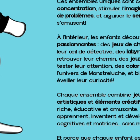
Ces ensembles uniques sont co
concentration
, stimuler l’
imagi
de problèmes
, et aiguiser le
se
s’amusant!
À l’intérieur, les enfants déco
passionnantes
: des
jeux de ch
leur œil de détective, des
laby
retrouver leur chemin, des
jeu
tester leur attention, des
color
l’univers de Monstreluche, et b
éveiller leur curiosité!
Chaque ensemble combine
je
artistiques
et
éléments créatif
riche, éducative et amusante.
apprennent, inventent et dév
cognitives et motrices… sans
Et parce que chaque enfant e