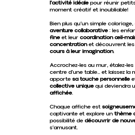
l’activité idéale
pour réunir petit
moment créatif et inoubliable!
Bien plus qu’un simple coloriage
aventure collaborative
: les enfa
fine
et leur
coordination œil-mai
concentration
et découvrent le
cours à leur imagination
.
Accrochez-les au mur, étalez-les 
centre d’une table… et laissez l
apporte
sa touche personnelle
e
collective unique
qui deviendra 
affichée
.
Chaque affiche est
soigneusemen
captivante et explore un
thème d
possibilité de
découvrir de nouv
s’amusant.