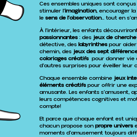
Ces ensembles uniques sont conçus 
stimuler l’
imagination
, encourager l
le
sens de l’observation
… tout en s’a
À l’intérieur, les enfants découvriron
passionnantes
: des
jeux de cherche
détective, des
labyrinthes
pour aider 
chemin, des
jeux des sept différenc
coloriages créatifs
pour donner vie à
d’autres surprises pour éveiller leur c
Chaque ensemble combine
jeux inte
éléments créatifs
pour offrir une ex
amusante. Les enfants s’amusent, ap
leurs compétences cognitives et mo
compte!
Et parce que chaque enfant est uni
chacun propose son
propre univers
e
moments d’amusement toujours diff