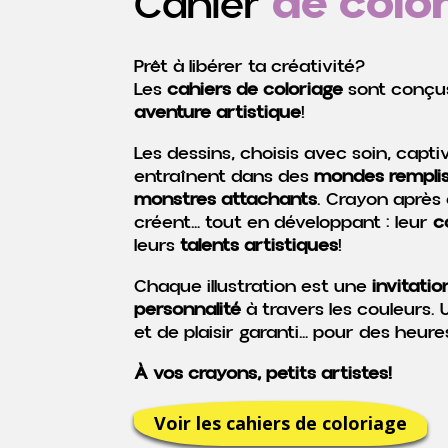
de colo
Cahier
Prêt à libérer ta créativité?
Les
cahiers de coloriage
sont conçu
aventure artistique
!
Les dessins, choisis avec soin, capti
entraînent dans des
mondes remplis
monstres attachants
. Crayon après 
créent… tout en développant : leur
c
leurs
talents artistiques
!
Chaque illustration est une
invitatio
personnalité
à travers les couleurs.
et de plaisir garanti… pour des heu
À vos crayons, petits artistes!
Voir les cahiers de coloriage