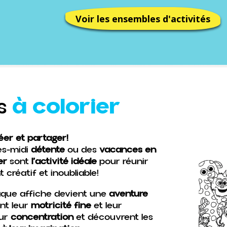
Voir les ensembles d'activités
à colorier
es
éer et partager!
ès-midi
détente
ou des
vacances en
ier
sont
l’activité idéale
pour réunir
créatif et inoubliable!
haque affiche devient une
aventure
nt leur
motricité fine
et leur
eur
concentration
et découvrent les