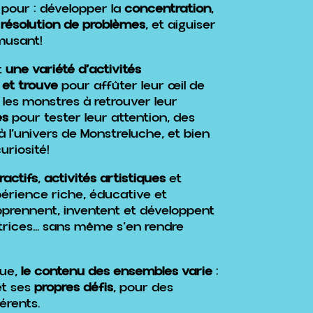
pour : développer la
concentration
,
a
résolution de problèmes
, et aiguiser
musant!
t
une variété d’activités
 et trouve
pour affûter leur œil de
les monstres à retrouver leur
es
pour tester leur attention, des
 l’univers de Monstreluche, et bien
uriosité!
ractifs
,
activités artistiques
et
périence riche, éducative et
prennent, inventent et développent
trices… sans même s’en rendre
que,
le contenu des ensembles varie
:
t ses
propres défis
, pour des
érents.