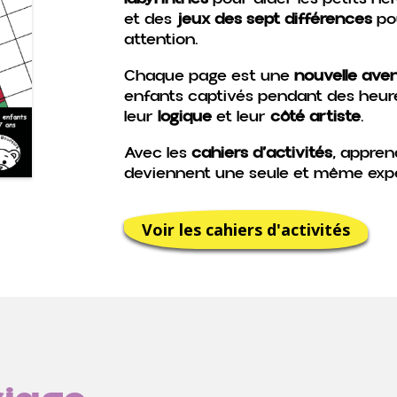
et des
jeux des sept différences
pou
attention.
Chaque page est une
nouvelle ave
enfants captivés pendant des heure
leur
logique
et leur
côté artiste
.
Avec les
cahiers d’activités
, appren
deviennent une seule et même exp
Voir les cahiers d'activités