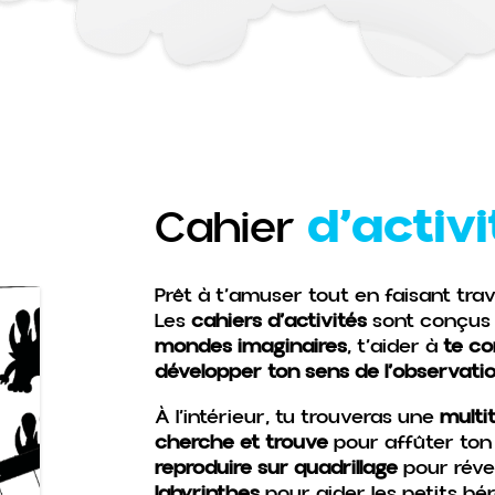
d’activi
Cahier
Prêt à t’amuser tout en faisant trav
Les
cahiers d’activités
sont conçus 
mondes imaginaires
, t’aider à
te co
développer ton sens de l’observati
À l’intérieur, tu trouveras une
multi
cherche et trouve
pour affûter ton
reproduire sur quadrillage
pour révei
labyrinthes
pour aider les petits hé