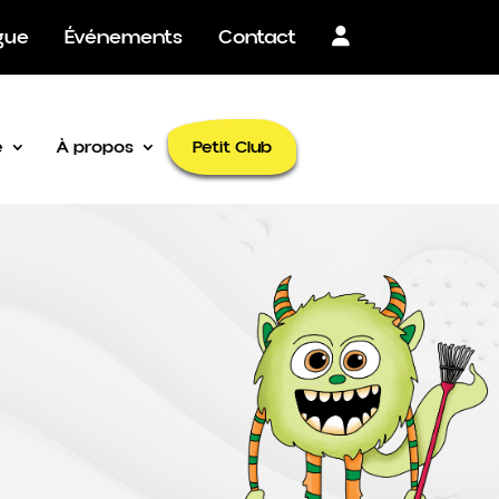
×
gue
Événements
Contact
Petit Club
é
À propos