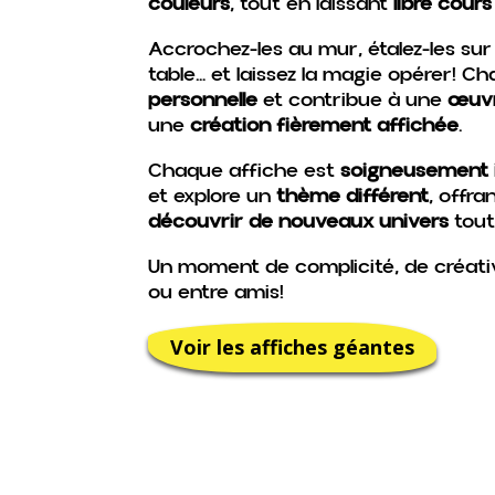
couleurs
, tout en laissant
libre cour
Accrochez-les au mur, étalez-les sur 
table… et laissez la magie opérer! 
personnelle
et contribue à une
œuvr
une
création fièrement affichée
.
Chaque affiche est
soigneusement i
et explore un
thème différent
, offra
découvrir de nouveaux univers
tout
Un moment de complicité, de créativi
ou entre amis!
Voir les affiches géantes