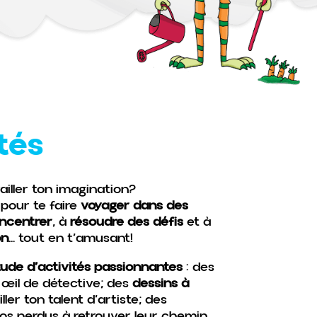
tés
ailler ton imagination?
pour te faire
voyager dans des
ncentrer
, à
résoudre des défis
et à
on
… tout en t’amusant!
tude d’activités passionnantes
: des
 œil de détective; des
dessins à
ller ton talent d’artiste; des
ros perdus à retrouver leur chemin,