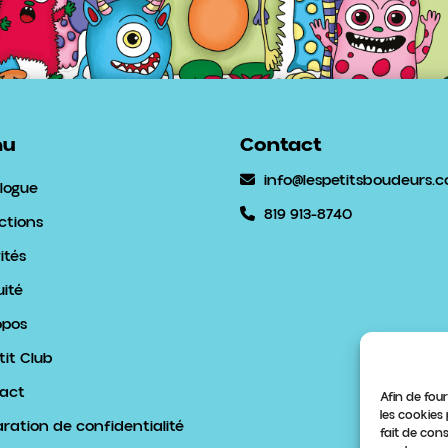
nu
Contact
info@lespetitsboudeurs.
logue
819 913-8740
ctions
ités
uité
opos
tit Club
act
Afin de four
les cookies
aration de confidentialité
fait de con