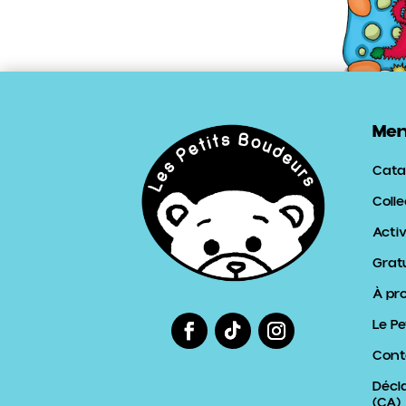
Me
Cata
Colle
Activ
Grat
À pr
Le Pe
Cont
Décl
(CA)