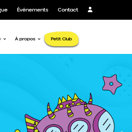
×
gue
Événements
Contact
Petit Club
é
À propos