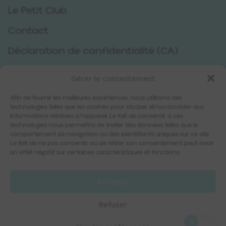
Le Petit Club
Contact
Déclaration de confidentialité (CA)
Politique de cookies (CA)
Gérer le consentement
Politique d’achat
Afin de fournir les meilleures expériences, nous utilisons des
technologies telles que les cookies pour stocker et/ou accéder aux
informations relatives à l'appareil. Le fait de consentir à ces
Contact
technologies nous permettra de traiter des données telles que le
comportement de navigation ou des identifiants uniques sur ce site.
info@lespetitsboudeurs.com
Le fait de ne pas consentir ou de retirer son consentement peut avoir
un effet négatif sur certaines caractéristiques et fonctions.
819 913-8740
Accepter
Abonnez-vous à notre infolettre
Refuser
0