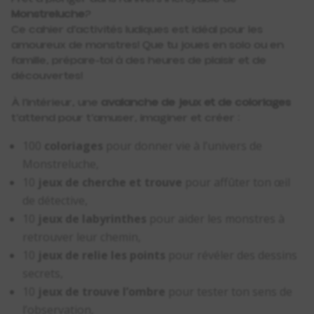
Monstreluche
?
Ce cahier d’activités ludiques est idéal pour les
amoureux de monstres! Que tu joues en solo ou en
famille, prépare-toi à des heures de plaisir et de
découvertes!
À l’intérieur, une
avalanche de jeux et de coloriages
t’attend pour t’amuser, imaginer et créer :
100
coloriages
pour donner vie à l’univers de
Monstreluche,
10
jeux de cherche et trouve
pour affûter ton œil
de détective,
10
jeux de labyrinthes
pour aider les monstres à
retrouver leur chemin,
10
jeux de relie les points
pour révéler des dessins
secrets,
10
jeux de trouve l’ombre
pour tester ton sens de
l’observation,