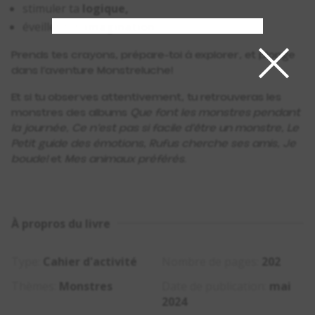
stimuler ta
logique,
×
éveiller ton
imagination.
Prends tes crayons, prépare-toi à explorer, et plonge
dans l’aventure Monstreluche!
Et si tu observes attentivement, tu retrouveras les
monstres des albums
Que font les monstres pendant
la journée
,
Ce n’est pas si facile d’être un monstre
,
Le
Petit guide des émotions
,
Rufus cherche ses amis
,
Je
boude!
et
Mes animaux préférés
.
À propros du livre
Type:
Cahier d'activité
Nombre de pages:
202
Thèmes:
Monstres
Date de publication:
mai
2024