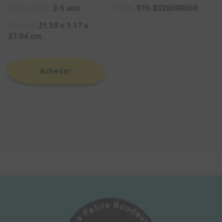
Public cible:
2-5 ans
ISBN:
979-8326098658
Format:
21.59 x 1.17 x
27.94 cm
Acheter