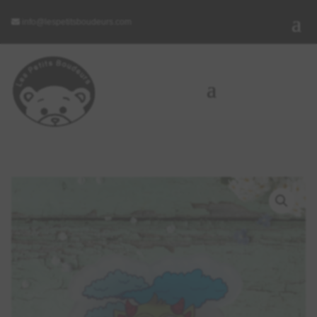
info@lespetitsboudeurs.com