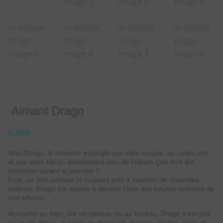
Aimant Drago
5,00
$
Voici Drago, le monstre espiègle aux ailes rouges, au corps vert
et aux yeux bleus, directement issu de l’album
Que font les
monstres durant la journée ?
Futé, un brin tannant et toujours prêt à inventer de nouvelles
malices, Drago est appelé à devenir l’une des futures vedettes de
nos albums.
Accroché au frigo, sur un tableau ou au bureau, Drago n’est pas
qu’un joli décor : il garde en place vos dessins, photos, listes et