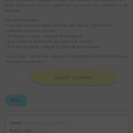
petits mots doux, tout en apportant une touche de caractère et de
fantaisie.
Pourquoi l’adopter :
• Une des futures petites vedettes de l’album
Que font les
monstres durant la journée ?
• Un design unique, espiègle et intelligent
• Des couleurs éclatantes qui attirent le regard
• À la fois pratique, ludique et plein de personnalité
Avec Drago, même vos rappels du quotidien prennent des allures
de petites aventures !
quantité
Ajouter au panier
de
Aimant
Drago
Détails
Humour
,
Jeux
,
Plaisir
Thème :
2-8 ans
Public cible :