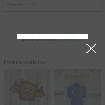
Aimant
Catégories :
×
aussi…
Vous aimerez
Produits similaires