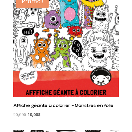
Promo !
Affiche géante à colorier – Monstres en folie
Le
Le
20,00
$
10,00
$
prix
prix
initial
actuel