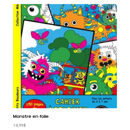
initial
actuel
était :
est :
20,00$.
10,00$.
Monstre en folie
14,99
$