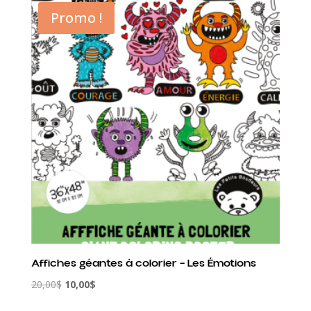
était :
est :
Promo !
20,00$.
10,00$.
Affiches géantes à colorier – Les Émotions
Le
Le
20,00
$
10,00
$
prix
prix