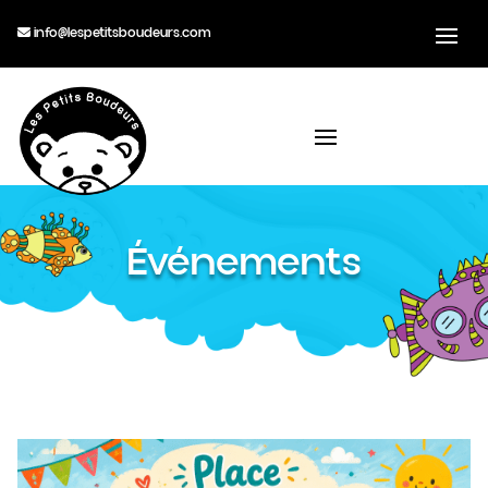
info@lespetitsboudeurs.com
Événements