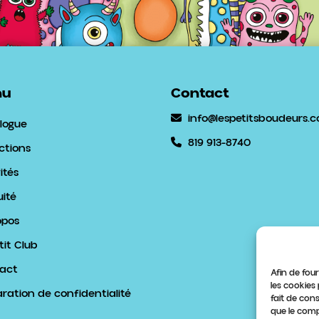
nu
Contact
info@lespetitsboudeurs.
logue
819 913-8740
ctions
ités
uité
opos
tit Club
act
Afin de four
les cookies
aration de confidentialité
fait de con
que le comp