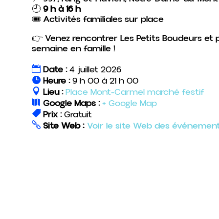
🕘
9 h à 16 h
🎟️ Activités familiales sur place
👉 Venez rencontrer Les Petits Boudeurs et 
semaine en famille !
Date :
4 juillet 2026
Heure :
9 h 00 à 21 h 00
Lieu :
Place Mont-Carmel marché festif
Google Maps :
+ Google Map
Prix :
Gratuit
Site Web :
Voir le site Web des événemen