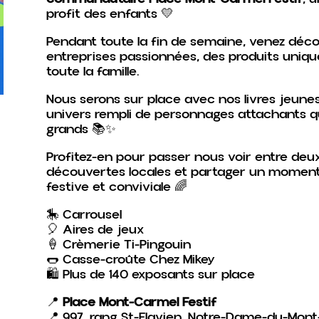
profit des enfants 💛
Pendant toute la fin de semaine, venez décou
entreprises passionnées, des produits unique
toute la famille.
Nous serons sur place avec nos livres jeunes
univers rempli de personnages attachants qu
grands 📚✨
Profitez-en pour passer nous voir entre deux 
découvertes locales et partager un moment
festive et conviviale 🌈
🎠 Carrousel
🎈 Aires de jeux
🍦 Crèmerie Ti-Pingouin
🌭 Casse-croûte Chez Mikey
🛍️ Plus de 140 exposants sur place
📍
Place Mont-Carmel Festif
📍 997, rang St-Flavien, Notre-Dame-du-Mon