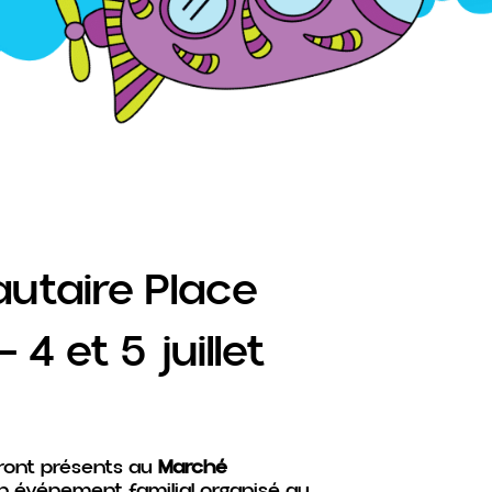
taire Place
4 et 5 juillet
ront présents au
Marché
un événement familial organisé au