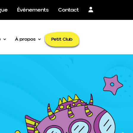
gue
Événements
Contact
Petit Club
é
À propos