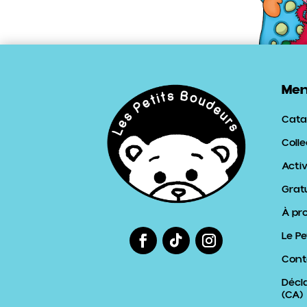
Me
Cata
Colle
Activ
Grat
À pr
Le Pe
Cont
Décl
(CA)