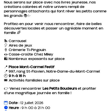
Nous serons sur place avec nos livres jeunesse, nos
créations colorées et notre univers rempli de
personnages attachants qui font rêver les petits comme
les grands 📚✨
Profitez-en pour venir nous rencontrer, faire de belles
découvertes locales et passer un agréable moment en
famille 🌈
🎠 Carrousel
🎈 Aires de jeux
🍦 Crèmerie Ti-Pingouin
🌭 Casse-croûte Chez Mikey
🛍️ Nombreux exposants sur place
📍
Place Mont-Carmel Festif
📍 997, rang St-Flavien, Notre-Dame-du-Mont-Carmel
🕘
9 h à 16 h
🎟️ Activités familiales sur place
👉 Venez rencontrer
Les Petits Boudeurs
et profiter
d’une magnifique journée en famille !
Date :
12 juillet 2026
Heure :
9 h 00 à 21 h 00