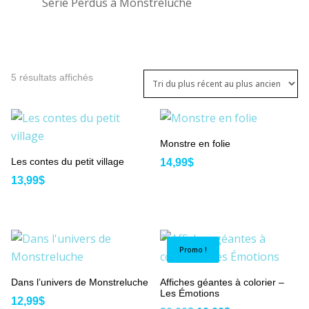
Série Perdus à Monstreluche
Trié
5 résultats affichés
du
plus
récent
au
Monstre en folie
plus
Les contes du petit village
14,99
$
ancien
13,99
$
Promo !
Dans l’univers de Monstreluche
Affiches géantes à colorier –
Les Émotions
12,99
$