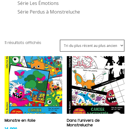
Série Les Émotions
Série Perdus à Monstreluche
Trié
11 résultats affichés
du
plus
récent
au
plus
ancien
Monstre en folie
Dans l’univers de
Monstreluche
14,99
$