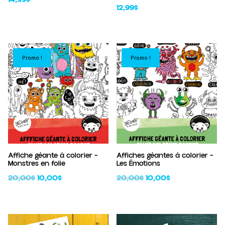
12,99
$
Promo !
Promo !
Affiche géante à colorier –
Affiches géantes à colorier –
Monstres en folie
Les Émotions
Le
Le
Le
Le
20,00
$
10,00
$
20,00
$
10,00
$
prix
prix
prix
prix
initial
actuel
initial
actuel
était :
est :
était :
est :