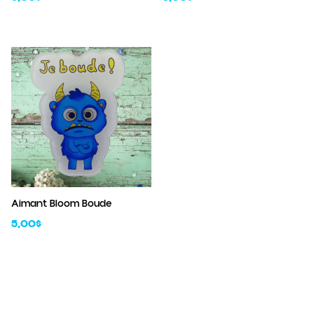
Aimant Bloom Boude
5,00
$