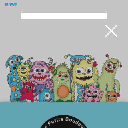
13,99
$
×