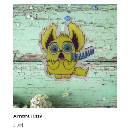
×
Aimant Fuzzy
3,00
$